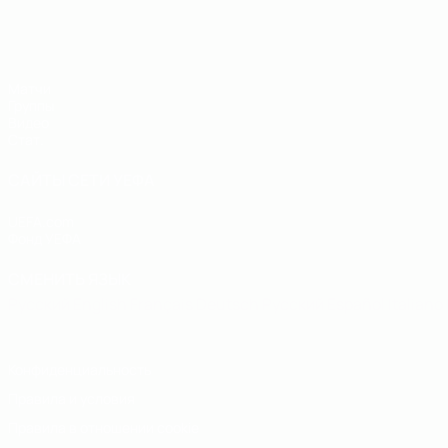
ЕВРО по футзалу - юноши до 19
Матчи
Группы
Видео
Стат.
САЙТЫ СЕТИ УЕФА
UEFA.com
Фонд УЕФА
СМЕНИТЬ ЯЗЫК
Русский
English
Français
Deutsch
Русский
Español
Italiano
Конфиденциальность
Правила и условия
Правила в отношении cookie