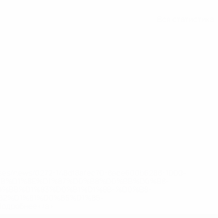
Вся статистика
eases/news/0272-148df8afec70-8ace600b6288-1000--
B%D1%8E%D1%87%D0%B8%D0%BB%D0%B8-
%BB%D1%83%D0%B1%D1%8B-%D0%B8-
2%D1%81%D0%B5%D1%85-
дробнее</a>