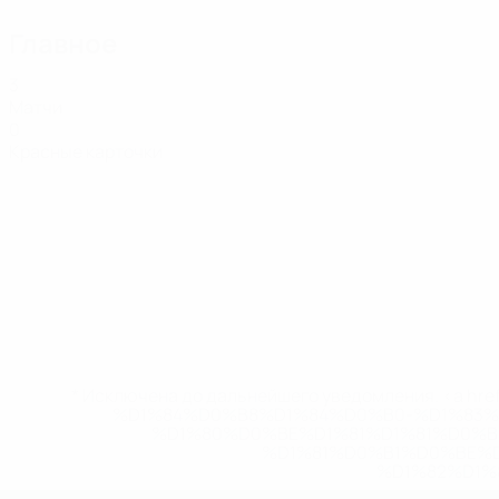
Главное
3
Матчи
0
Красные карточки
* Исключена до дальнейшего уведомления. <a href
%D1%84%D0%B8%D1%84%D0%B0-%D1%83
%D1%80%D0%BE%D1%81%D1%81%D0%
%D1%81%D0%B1%D0%BE%
%D1%82%D1%