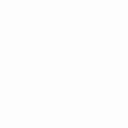
Команды
Новости
История
О турнире
Português