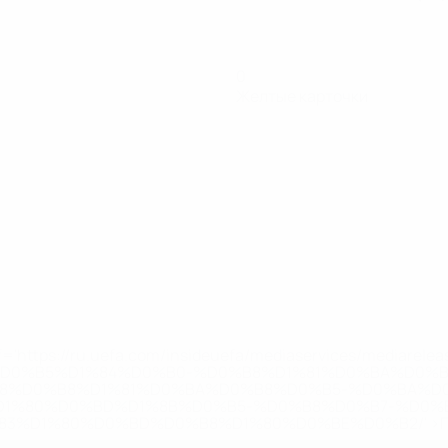
0
Желтые карточки
='https://ru.uefa.com/insideuefa/mediaservices/mediarel
%D0%B5%D1%84%D0%B0-%D0%B8%D1%81%D0%BA%D0%B
B8%D0%B8%D1%81%D0%BA%D0%B8%D0%B5-%D0%BA%D0
D1%80%D0%BD%D1%8B%D0%B5-%D0%B8%D0%B7-%D0%B
83%D1%80%D0%BD%D0%B8%D1%80%D0%BE%D0%B2/' >По