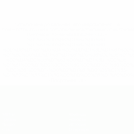
* Исключена до дальнейшего уведомления. <a
href='https://ru.uefa.com/insideuefa/mediaservices/medi
148df8afec70-8ace600b6288-1000--
%D1%84%D0%B8%D1%84%D0%B0-
%D1%83%D0%B5%D1%84%D0%B0-
%D0%B8%D1%81%D0%BA%D0%BB%D1%8E%D1%87%D0%
%D1%80%D0%BE%D1%81%D1%81%D0%B8%D0%B8%D1%
%D0%BA%D0%BB%D1%83%D0%B1%D1%8B-%D0%B8-
%D1%81%D0%B1%D0%BE%D1%80%D0%BD%D1%8B%D0%
%D0%B8%D0%B7-%D0%B2%D1%81%D0%B5%D1%85-
%D1%82%D1%83%D1%80%D0%BD%D0%B8%D1%80%D0%
>Подробнее</a>
ЕВРО по футзалу - юноши до 19
Матчи
Команды
Группы
Новости
Видео
История
Стат.
О турнире