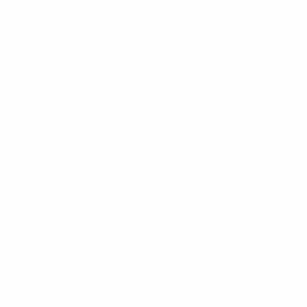
Чемпионат Европы по футзалу среди юношей U19
сб 29
мар. 2025
· Основной раунд
Чемпионат Европы по футзалу среди юношей U19
чт 27
мар. 2025
· Основной раунд
Чемпионат Европы по футзалу среди юношей U19
ср 26
мар. 2025
· Основной раунд