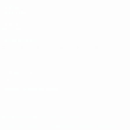
САЙТЫ
СЕТИ УЕФА
UEFA.com
Фонд УЕФА
СМЕНИТЬ ЯЗЫК
Русский
English
Français
Deutsch
Русский
Español
Italiano
Português
Конфиденциальность
Правила и условия
Правила в отношении cookie
Настройки куки
© 1998-2026 УЕФА. Все права защищены
Название UEFA, логотип УЕФА, а также элементы дизайна,