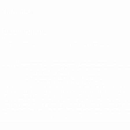
Оборона
Дисциплина
1
0
Желтые карточки
Красные карточки
* Исключена до дальнейшего уведомления. <a
href='https://ru.uefa.com/insideuefa/mediaservices/medi
148df8afec70-8ace600b6288-1000--
%D1%84%D0%B8%D1%84%D0%B0-
%D1%83%D0%B5%D1%84%D0%B0-
%D0%B8%D1%81%D0%BA%D0%BB%D1%8E%D1%87%D0%
%D1%80%D0%BE%D1%81%D1%81%D0%B8%D0%B8%D1%
%D0%BA%D0%BB%D1%83%D0%B1%D1%8B-%D0%B8-
%D1%81%D0%B1%D0%BE%D1%80%D0%BD%D1%8B%D0%
%D0%B8%D0%B7-%D0%B2%D1%81%D0%B5%D1%85-
%D1%82%D1%83%D1%80%D0%BD%D0%B8%D1%80%D0%
>Подробнее</a>
ЕВРО по футзалу - юноши до 19