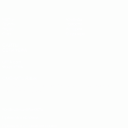
Матчи
Команды
Группы
Новости
Видео
История
Стат.
О турнире
САЙТЫ
СЕТИ УЕФА
UEFA.com
Фонд УЕФА
СМЕНИТЬ ЯЗЫК
Русский
English
Français
Deutsch
Русский
Español
Italiano
Português
Конфиденциальность
Правила и условия
Правила в отношении cookie