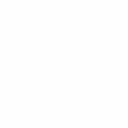
Матчи
Минуты на поле
13,34 ср. за матч
0
1
Голы
Всего ударов
0,34 ср. за матч
0
1
Голевые пасы
Желтые карточки
0,34 ср. за матч
0
Красные карточки
Атака
Передачи