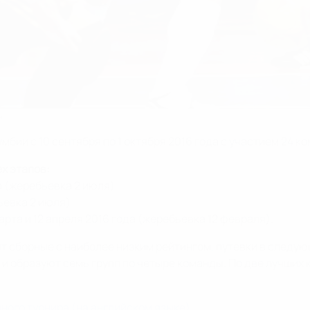
и
мбии с 10 сентября по 1 октября 2016 года с участием 24 к
х этапов:
да (жеребьевка 2 июля)
бьевка 2 июля)
рта и 12 апреля 2016 года (жеребьевка 12 февраля).
ят сборные с наиболее низким рейтингом, путевки в следу
 и образуют семь групп по четыре команды. По две лучших
ного турнира (на английском языке)
.