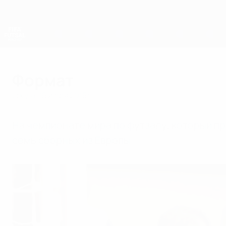
Skip
to
main
content
Чемпионат мира по футзалу
Формат
среда, 15 июля 2015 г.
На чемпионате мира по футзалу, который про
семь сборных из Европы.