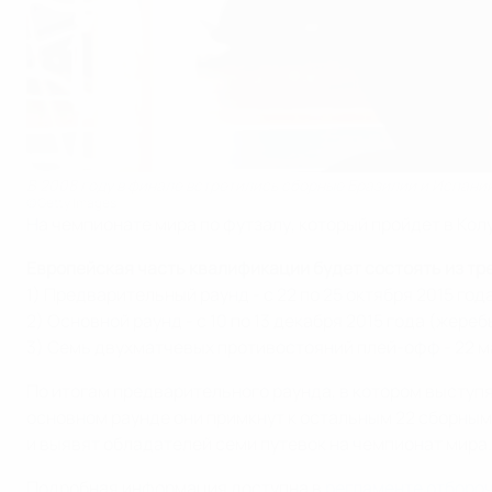
В 2008 году в финале встретились сборные Бразилии и Испани
©Getty Images
На чемпионате мира по футзалу, который пройдет в Колу
Европейская часть квалификации будет состоять из тре
1) Предварительный раунд - с 22 по 25 октября 2015 го
2) Основной раунд - с 10 по 13 декабря 2015 года (жере
3) Семь двухматчевых противостояний плей-офф - 22 ма
По итогам предварительного раунда, в котором выступ
основном раунде они примкнут к остальным 22 сборным
и выявят обладателей семи путевок на чемпионат мира.
Подробная информация доступна в
регламенте отбороч