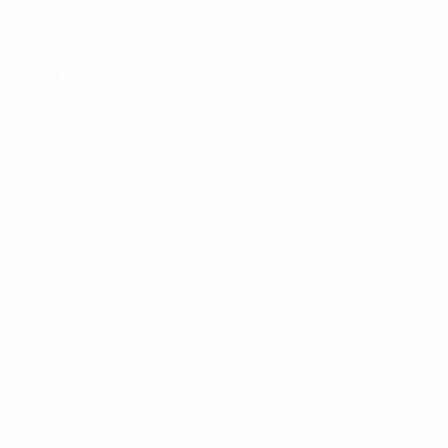
© 1998-2026 UEFA. All rights reserved.
Обновлено: среда, 13 апреля 2016 г.
Чемпионат мира по футзалу
Матчи
Жеребьевки
Группы
Стат.
САЙТЫ СЕТИ УЕФА
UEFA.com
Фонд УЕФА
Конфиденциальность