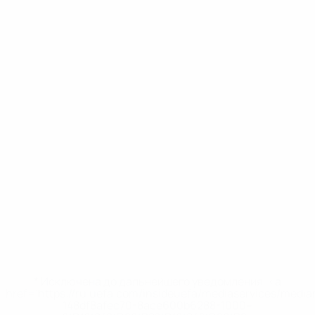
3
Андорра
Регало
Т. Школьник
Израиль
Греция
Датис
5
4
14
2
4
4
Косово
Аляй
Австрия
Болгария
Rajkovic
Бахаров
5
3
13
5
4
4
Vukcevic
Черногория
Косово
Эстония
Маджаррай
Внуков
4
3
13
5
4
6
Израиль
Албания
Косово
Халеви
А. Шкодра
Imeri
4
3
11
Весь рейтинг
Весь рейтинг
Весь рейтинг
Больше
* Исключена до дальнейшего уведомления. <a
href='https://ru.uefa.com/insideuefa/mediaservices/medi
148df8afec70-8ace600b6288-1000--