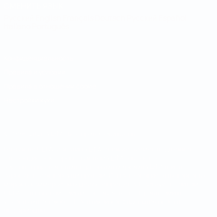
СМЕНИТЬ ЯЗЫК
Русский
English
Français
Deutsch
Русский
Español
Italiano
Português
Конфиденциальность
Правила и условия
Правила в отношении cookie
Настройки куки
© 1998-2026 УЕФА. Все права защищены
Название UEFA, логотип УЕФА, а также элементы дизайна,
относящиеся к соревнованиям УЕФА, являются
зарегистрированными торговыми марками УЕФА и/или
охраняются авторским правом. Использование этих торговых
марок в коммерческих целях запрещено. Пользуясь сайтом
UEFA.com, вы тем самым соглашаетесь с Правилами и
условиями, а также с Политикой конфиденциальности
информации.