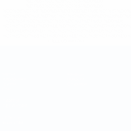
%D1%84%D0%B8%D1%84%D0%B0-
%D1%83%D0%B5%D1%84%D0%B0-
%D0%B8%D1%81%D0%BA%D0%BB%D1%8E%D1%87%D0%
%D1%80%D0%BE%D1%81%D1%81%D0%B8%D0%B8%D1%
%D0%BA%D0%BB%D1%83%D0%B1%D1%8B-%D0%B8-
%D1%81%D0%B1%D0%BE%D1%80%D0%BD%D1%8B%D0%
%D0%B8%D0%B7-%D0%B2%D1%81%D0%B5%D1%85-
%D1%82%D1%83%D1%80%D0%BD%D0%B8%D1%80%D0%
>Подробнее</a>
Чемпионат мира по футзалу
Матчи
Команды
Жеребьевки
Новости
Группы
О турнире
Стат.
САЙТЫ
СЕТИ УЕФА
UEFA.com
Фонд УЕФА