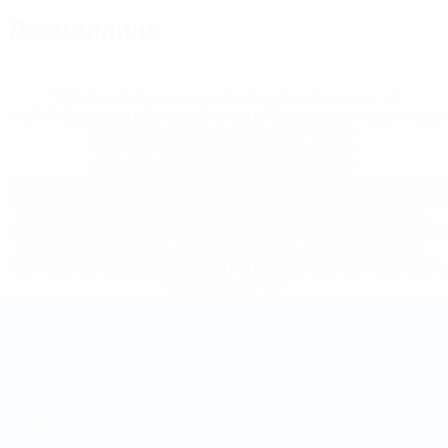
Дисциплина
* Исключена до дальнейшего уведомления. <a
href='https://ru.uefa.com/insideuefa/mediaservices/medi
148df8afec70-8ace600b6288-1000--
%D1%84%D0%B8%D1%84%D0%B0-
%D1%83%D0%B5%D1%84%D0%B0-
%D0%B8%D1%81%D0%BA%D0%BB%D1%8E%D1%87%D0%
%D1%80%D0%BE%D1%81%D1%81%D0%B8%D0%B8%D1%
%D0%BA%D0%BB%D1%83%D0%B1%D1%8B-%D0%B8-
%D1%81%D0%B1%D0%BE%D1%80%D0%BD%D1%8B%D0%
%D0%B8%D0%B7-%D0%B2%D1%81%D0%B5%D1%85-
%D1%82%D1%83%D1%80%D0%BD%D0%B8%D1%80%D0%
>Подробнее</a>
Чемпионат мира по футзалу
Матчи
Команды
Жеребьевки
Новости
Группы
О турнире