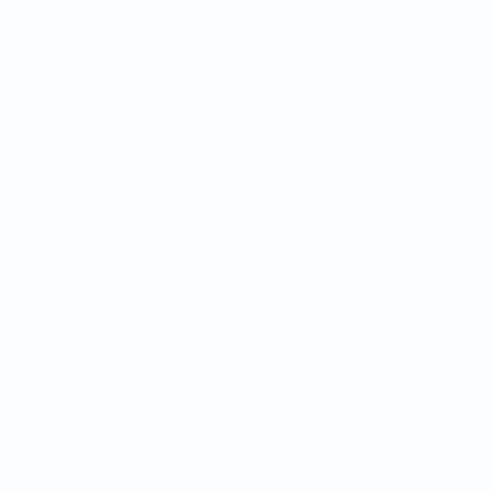
Стат.
САЙТЫ
СЕТИ УЕФА
UEFA.com
Фонд УЕФА
СМЕНИТЬ ЯЗЫК
Русский
English
Français
Deutsch
Русский
Español
Italiano
Português
Конфиденциальность
Правила и условия
Правила в отношении cookie
Настройки куки
© 1998-2026 УЕФА. Все права защищены