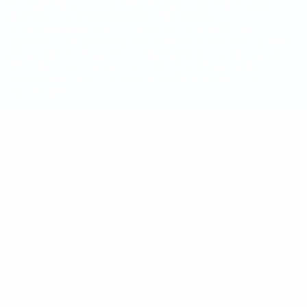
Название UEFA, логотип УЕФА, а также элементы дизайна,
относящиеся к соревнованиям УЕФА, являются
зарегистрированными торговыми марками УЕФА и/или
охраняются авторским правом. Использование этих торговых
марок в коммерческих целях запрещено. Пользуясь сайтом
UEFA.com, вы тем самым соглашаетесь с Правилами и
условиями, а также с Политикой конфиденциальности
информации.