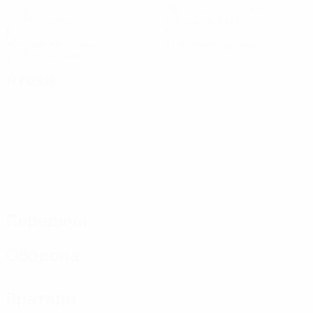
Голы
Пропущенные голы
4,67 ср. за матч
4,34 ср. за матч
8
0
Желтые карточки
Красные карточки
2,67 ср. за матч
Атака
Передачи
Оборона
Вратари