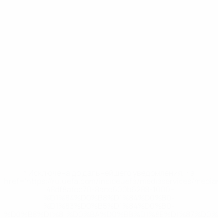
* Исключена до дальнейшего уведомления. <a
href='https://ru.uefa.com/insideuefa/mediaservices/medi
148df8afec70-8ace600b6288-1000--
%D1%84%D0%B8%D1%84%D0%B0-
%D1%83%D0%B5%D1%84%D0%B0-
%D0%B8%D1%81%D0%BA%D0%BB%D1%8E%D1%87%D0%