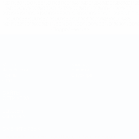
%D1%80%D0%BE%D1%81%D1%81%D0%B8%D0%B8%D1%
%D0%BA%D0%BB%D1%83%D0%B1%D1%8B-%D0%B8-
%D1%81%D0%B1%D0%BE%D1%80%D0%BD%D1%8B%D0%
%D0%B8%D0%B7-%D0%B2%D1%81%D0%B5%D1%85-
%D1%82%D1%83%D1%80%D0%BD%D0%B8%D1%80%D0%
>Подробнее</a>
Чемпионат мира по футзалу
Матчи
Команды
Жеребьевки
Новости
Группы
О турнире
Стат.
САЙТЫ
СЕТИ УЕФА
UEFA.com
Фонд УЕФА
СМЕНИТЬ ЯЗЫК
Русский
English
Français
Deutsch
Русский
Español