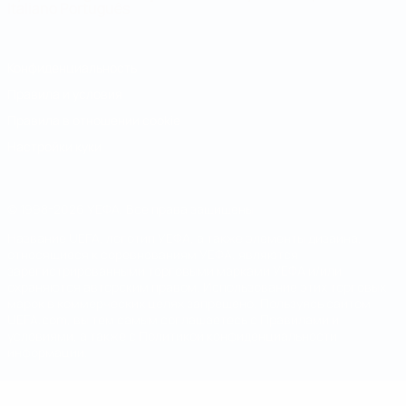
Italiano
Português
Конфиденциальность
Правила и условия
Правила в отношении cookie
Настройки куки
© 1998-2026 УЕФА. Все права защищены
Название UEFA, логотип УЕФА, а также элементы дизайна,
относящиеся к соревнованиям УЕФА, являются
зарегистрированными торговыми марками УЕФА и/или
охраняются авторским правом. Использование этих торговых
марок в коммерческих целях запрещено. Пользуясь сайтом
UEFA.com, вы тем самым соглашаетесь с Правилами и
условиями, а также с Политикой конфиденциальности
информации.