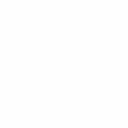
* Исключена до дальнейшего уведомления. <a
href='https://ru.uefa.com/insideuefa/mediaservices/medi
148df8afec70-8ace600b6288-1000--
%D1%84%D0%B8%D1%84%D0%B0-
%D1%83%D0%B5%D1%84%D0%B0-
%D0%B8%D1%81%D0%BA%D0%BB%D1%8E%D1%87%D0%