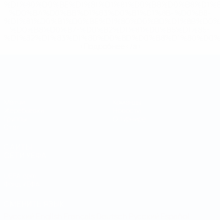
%D1%80%D0%BE%D1%81%D1%81%D0%B8%D0%B8%D1%
%D0%BA%D0%BB%D1%83%D0%B1%D1%8B-%D0%B8-
%D1%81%D0%B1%D0%BE%D1%80%D0%BD%D1%8B%D0%
%D0%B8%D0%B7-%D0%B2%D1%81%D0%B5%D1%85-
%D1%82%D1%83%D1%80%D0%BD%D0%B8%D1%80%D0%
>Подробнее</a>
Чемпионат мира по футзалу
Матчи
Команды
Жеребьевки
Новости
Группы
О турнире
Стат.
САЙТЫ
СЕТИ УЕФА
UEFA.com
Фонд УЕФА
СМЕНИТЬ ЯЗЫК
Русский
English
Français
Deutsch
Русский
Español