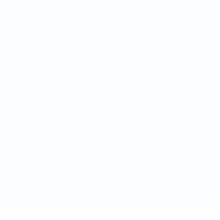
Italiano
Português
Конфиденциальность
Правила и условия
Правила в отношении cookie
Настройки куки
© 1998-2026 УЕФА. Все права защищены
Название UEFA, логотип УЕФА, а также элементы дизайна,
относящиеся к соревнованиям УЕФА, являются
зарегистрированными торговыми марками УЕФА и/или
охраняются авторским правом. Использование этих торговых
марок в коммерческих целях запрещено. Пользуясь сайтом
UEFA.com, вы тем самым соглашаетесь с Правилами и
условиями, а также с Политикой конфиденциальности
информации.