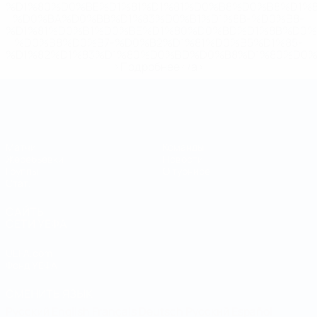
%D1%80%D0%BE%D1%81%D1%81%D0%B8%D0%B8%D1%
%D0%BA%D0%BB%D1%83%D0%B1%D1%8B-%D0%B8-
%D1%81%D0%B1%D0%BE%D1%80%D0%BD%D1%8B%D0%
%D0%B8%D0%B7-%D0%B2%D1%81%D0%B5%D1%85-
%D1%82%D1%83%D1%80%D0%BD%D0%B8%D1%80%D0%
>Подробнее</a>
Чемпионат мира по футзалу
Матчи
Команды
Жеребьевки
Новости
Группы
О турнире
Стат.
САЙТЫ
СЕТИ УЕФА
UEFA.com
Фонд УЕФА
СМЕНИТЬ ЯЗЫК
Русский
English
Français
Deutsch
Русский
Español