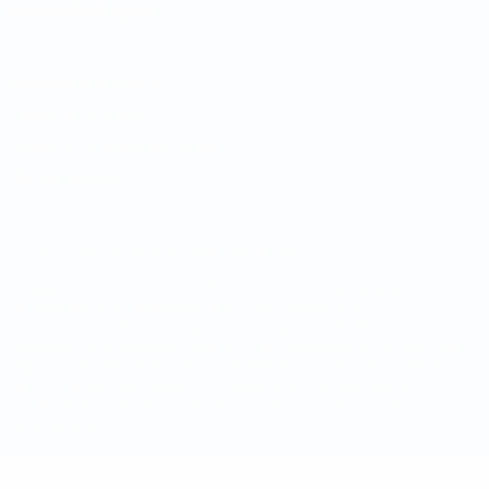
Italiano
Português
Конфиденциальность
Правила и условия
Правила в отношении cookie
Настройки куки
© 1998-2026 УЕФА. Все права защищены
Название UEFA, логотип УЕФА, а также элементы дизайна,
относящиеся к соревнованиям УЕФА, являются
зарегистрированными торговыми марками УЕФА и/или
охраняются авторским правом. Использование этих торговых
марок в коммерческих целях запрещено. Пользуясь сайтом
UEFA.com, вы тем самым соглашаетесь с Правилами и
условиями, а также с Политикой конфиденциальности
информации.