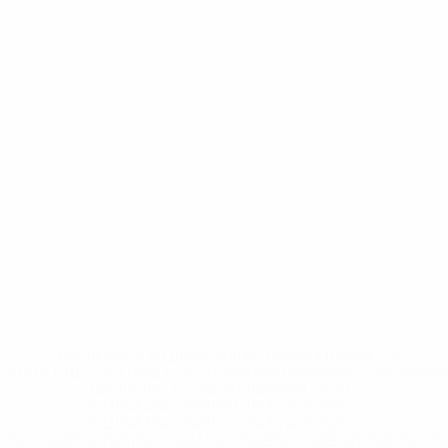
* Исключена до дальнейшего уведомления. <a
href='https://ru.uefa.com/insideuefa/mediaservices/medi
148df8afec70-8ace600b6288-1000--
%D1%84%D0%B8%D1%84%D0%B0-
%D1%83%D0%B5%D1%84%D0%B0-
%D0%B8%D1%81%D0%BA%D0%BB%D1%8E%D1%87%D0%