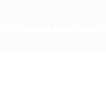
Skip
to
main
content
Home
Шотландская футбольная а
SCO
Новости
О нас
Сборные
Чемпионат
Шотландская премьер-лига
Подробнее