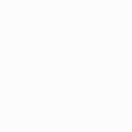
О нас
Проведение соревнований
Устойчивость
ОТКРОЙ ДЛЯ СЕБЯ
ЕЩЕ
UEFA.tv
MyUEFA
Расписание матчей
UC3