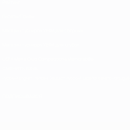
Рейтинг
Билеты/Прием
Магазин турниров УЕФА для сборных
Магазин турниров УЕФА для клубов
UEFA Men's Club Competitions Memorabilia
СМЕНИТЬ ЯЗЫК
Русский
English
Français
Deutsch
Русский
Español
Italiano
Portuguê
ПОДПИСЫВАЙСЯ