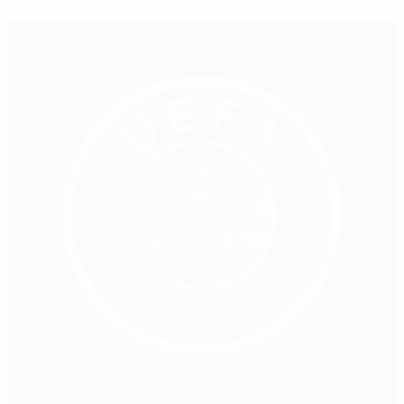
Умер Фернандо Риксен