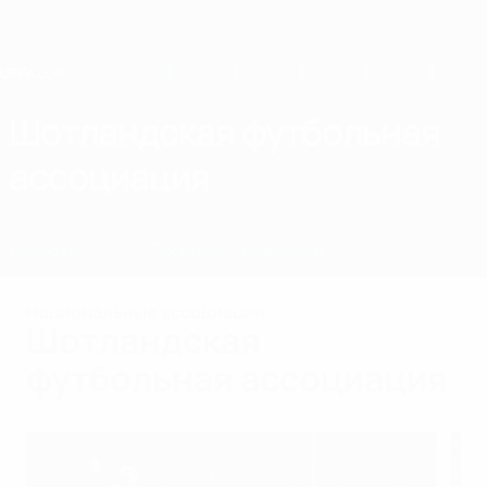
Skip
to
main
content
Home
Шотландская футбольная
ассоциация
SCO
Новости
О нас
Сборные
Чемпионат
Национальные ассоциации
Шотландская
футбольная ассоциация