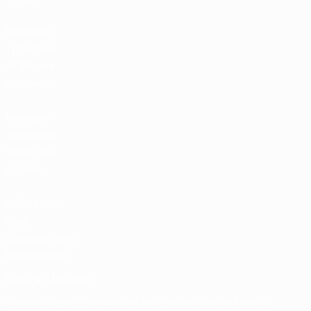
Магазин
турниров
УЕФА для
сборных
Магазин
турниров
УЕФА для
клубов
UEFA Men's
Club
Competitions
Memorabilia
СМЕНИТЬ ЯЗЫК
Русский
English
Français
Deutsch
Русский
Español
Italiano