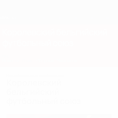
Skip
to
main
content
Home
Королевский бельгийский
футбольный союз
BEL
Новости
О нас
Сборные
Чемпионат
Национальные ассоциации
Королевский
бельгийский
футбольный союз