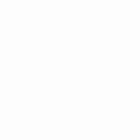
О нас
Национальные
ассоциации
Проведение соревнований
Развитие
Устойчивость
Новости и СМИ
ОТКРОЙ
ЕЩЕ
ДЛЯ СЕБЯ
MyUEFA
UEFA.tv
UC3
Расписание
матчей
Рейтинг
Билеты/
Прием