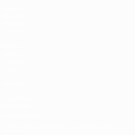
Магазин
турниров
УЕФА для
сборных
Магазин
турниров
УЕФА для
клубов
UEFA Men's
Club
Competitions
Memorabilia
СМЕНИТЬ ЯЗЫК
Русский
English
Français
Deutsch
Русский
Español
Italiano
Português