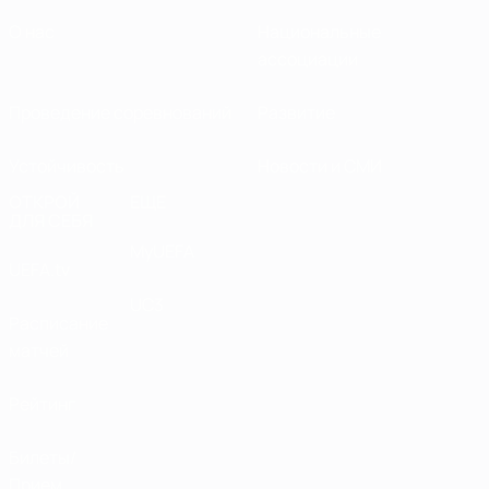
О нас
Национальные
ассоциации
Проведение соревнований
Развитие
Устойчивость
Новости и СМИ
ОТКРОЙ
ЕЩЕ
ДЛЯ СЕБЯ
MyUEFA
UEFA.tv
UC3
Расписание
матчей
Рейтинг
Билеты/
Прием