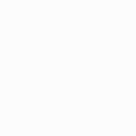
Магазин
турниров
УЕФА для
сборных
Магазин
турниров
УЕФА для
клубов
UEFA Men's
Club
Competitions
Memorabilia
СМЕНИТЬ ЯЗЫК
Русский
English
Français
Deutsch
Русский
Español
Italiano