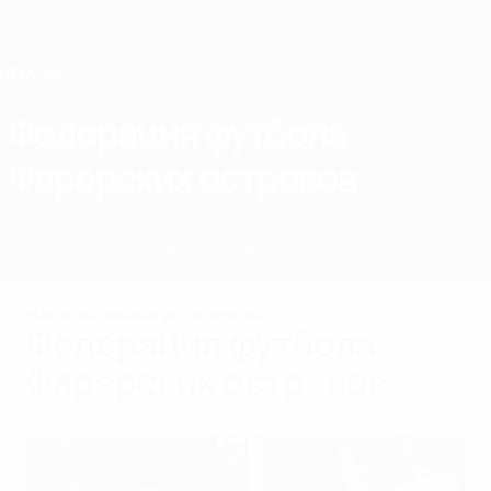
Skip
to
main
content
Home
Федерация футбола
Фарерских островов
FRO
Новости
О нас
Сборные
Чемпионат
Национальные ассоциации
Федерация футбола
Фарерских островов