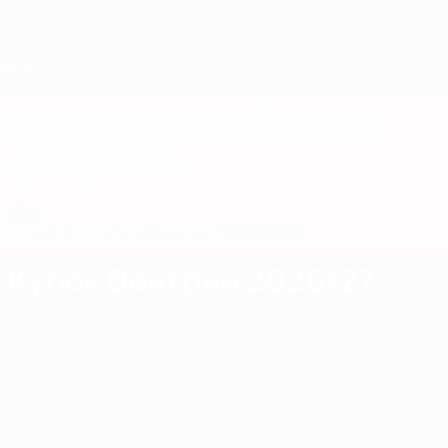
Skip
to
main
content
Home
Венгерская футбольная
федерация
HUN
Новости
О нас
Сборные
Чемпионат
Кубок Венгрии 2026/27