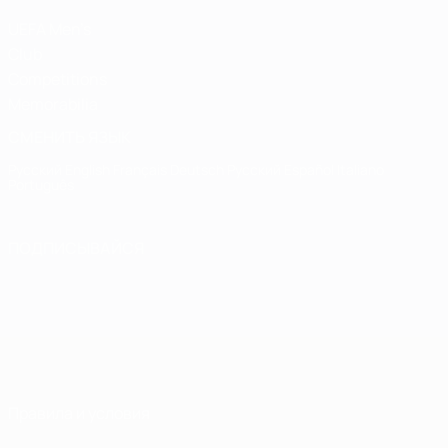
UEFA Men's
Club
Competitions
Memorabilia
СМЕНИТЬ ЯЗЫК
Русский
English
Français
Deutsch
Русский
Español
Italiano
Português
ПОДПИСЫВАЙСЯ
Правила и условия