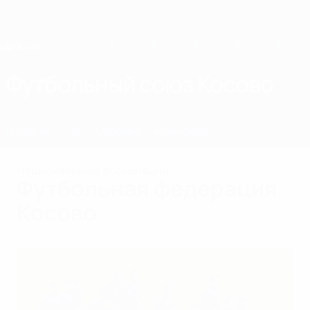
Skip
to
main
content
Home
Футбольный союз Косово
KOS
Новости
О нас
Сборные
Чемпионат
Национальные ассоциации
Футбольная федерация
Косово