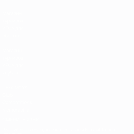
Магазин
турниров
УЕФА для
сборных
Магазин
турниров
УЕФА для
клубов
UEFA Men's
Club
Competitions
Memorabilia
СМЕНИТЬ ЯЗЫК
Русский
English
Français
Deutsch
Русский
Español
Italiano
Português