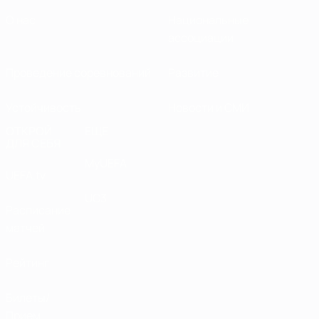
О нас
Национальные
ассоциации
Проведение соревнований
Развитие
Устойчивость
Новости и СМИ
ОТКРОЙ
ЕЩЕ
ДЛЯ СЕБЯ
MyUEFA
UEFA.tv
UC3
Расписание
матчей
Рейтинг
Билеты/
Прием