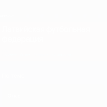
Skip
to
main
content
Home
Латвийская футбольная
федерация
LVA
Новости
О нас
Сборные
Чемпионат
По теме
О нас