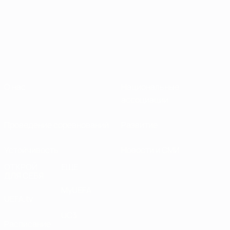
О нас
Национальные
ассоциации
Проведение соревнований
Развитие
Устойчивость
Новости и СМИ
ОТКРОЙ
ЕЩЕ
ДЛЯ СЕБЯ
MyUEFA
UEFA.tv
UC3
Расписание