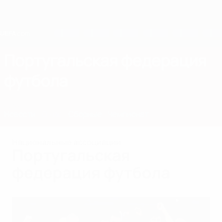
Skip
to
main
content
Home
Португальская федерация
футбола
POR
Новости
О нас
Сборные
Чемпионат
Национальные ассоциации
Португальская
федерация футбола