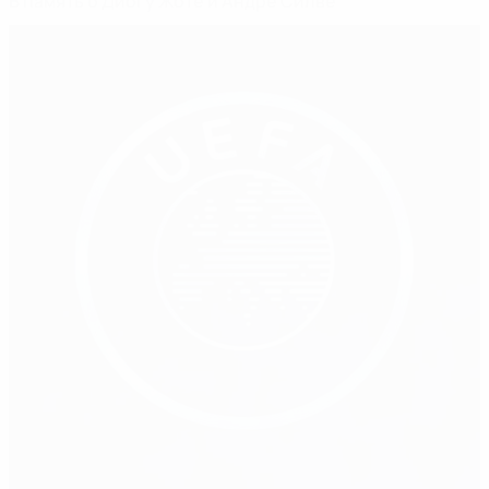
В память о Диогу Жоте и Андре Силве