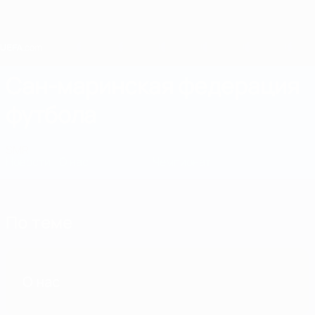
Skip
to
main
content
Home
Сан-маринская федерация
футбола
SMR
Новости
О нас
Сборные
Чемпионат
По теме
О нас