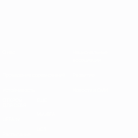
О нас
Национальные
ассоциации
Проведение соревнований
Развитие
Устойчивость
Новости и СМИ
ОТКРОЙ
ЕЩЕ
ДЛЯ СЕБЯ
MyUEFA
UEFA.tv
UC3
Расписание