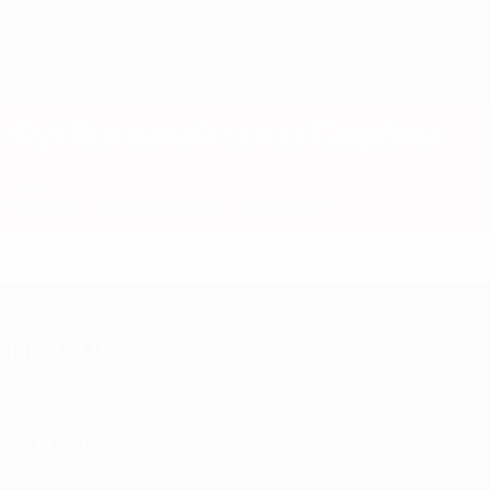
Skip
to
main
content
Home
Футбольный союз Сербии
SRB
Новости
О нас
Сборные
Чемпионат
По теме
О нас