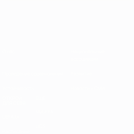
О нас
Национальные
ассоциации
Проведение соревнований
Развитие
Устойчивость
Новости и СМИ
ОТКРОЙ
ЕЩЕ
ДЛЯ СЕБЯ
MyUEFA
UEFA.tv
UC3
Расписание