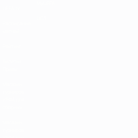
MyUEFA
UEFA.tv
UC3
Расписание
матчей
Рейтинг
Билеты/
Прием
Магазин
турниров
УЕФА для
сборных
Магазин
турниров
УЕФА для