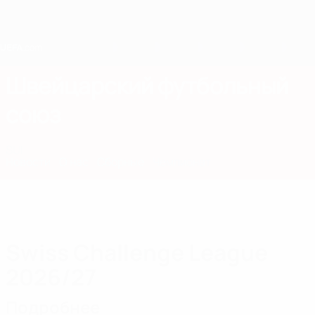
Skip
to
main
content
Home
Швейцарский футбольный
союз
SUI
Новости
О нас
Сборные
Чемпионат
Swiss Challenge League
2026/27
Подробнее