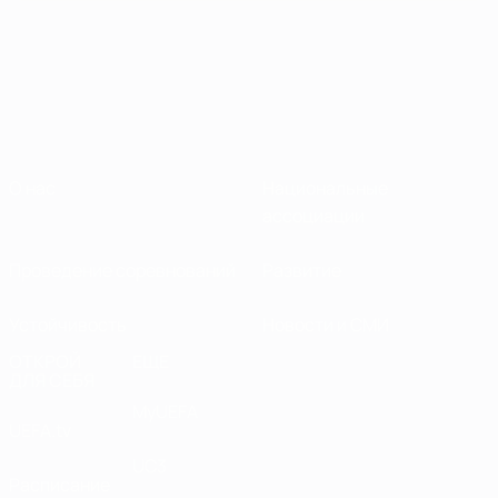
О нас
Национальные
ассоциации
Проведение соревнований
Развитие
Устойчивость
Новости и СМИ
ОТКРОЙ
ЕЩЕ
ДЛЯ СЕБЯ
MyUEFA
UEFA.tv
UC3
Расписание