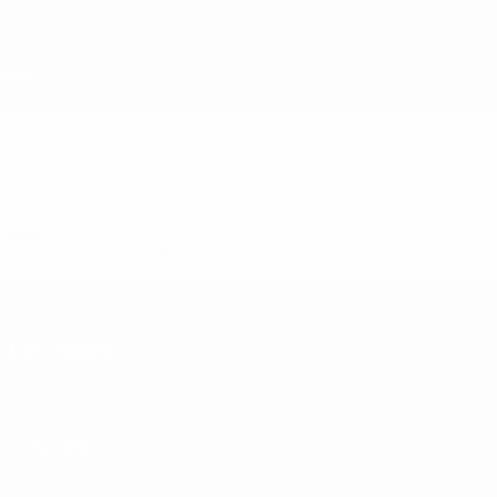
Skip
to
main
content
Home
Швейцарский футбольный
союз
SUI
Новости
О нас
Сборные
Чемпионат
По теме
О нас