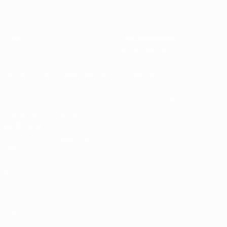
О нас
Национальные
ассоциации
Проведение соревнований
Развитие
Устойчивость
Новости и СМИ
ОТКРОЙ
ЕЩЕ
ДЛЯ СЕБЯ
MyUEFA
UEFA.tv
UC3
Расписание
матчей
Рейтинг