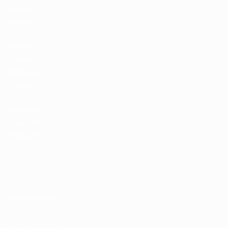
Билеты/
Прием
Магазин
турниров
УЕФА для
сборных
Магазин
турниров
УЕФА для
клубов
UEFA Men's
Club
Competitions
Memorabilia
СМЕНИТЬ ЯЗЫК