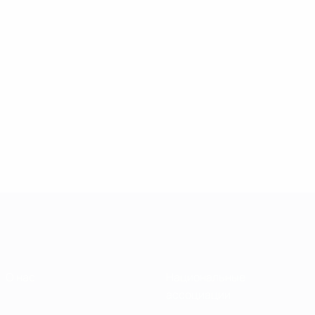
О нас
Национальные
ассоциации