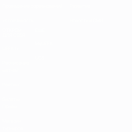
Проведение соревнований
Развитие
Устойчивость
Новости и СМИ
ОТКРОЙ
ЕЩЕ
ДЛЯ СЕБЯ
MyUEFA
UEFA.tv
UC3
Расписание
матчей
Рейтинг
Билеты/
Прием
Магазин
турниров