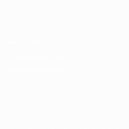
Правила и условия
Политика конфиденциальности
Правила в отношении cookie
Настройки куки
© 1998-2026 УЕФА. Все права защищены
Название UEFA, логотип УЕФА, а также элементы дизайна, относящиеся к
соревнованиям УЕФА, являются зарегистрированными торговыми
марками УЕФА и/или охраняются авторским правом. Использование этих
торговых марок в коммерческих целях запрещено. Пользуясь сайтом