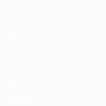
УЕФА для
сборных
Магазин
турниров
УЕФА для
клубов
UEFA Men's
Club
Competitions
Memorabilia
СМЕНИТЬ ЯЗЫК
Русский
English
Français
Deutsch
Русский
Español
Italiano
Português
ПОДПИСЫВАЙСЯ