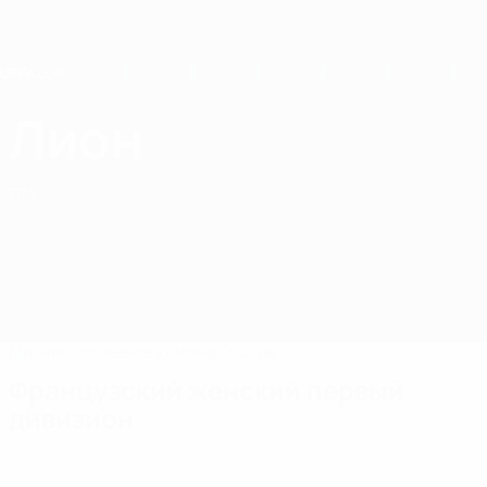
Skip
to
main
content
Home
Лион
Лион
FRA
Матчи
Положение команд
Состав
Французский женский первый
дивизион