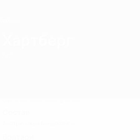
Skip
to
main
content
Home
Хартберг
Хартберг
AUT
Матчи
Положение команд
Состав
Состав
Австрийская бундеслига
Вратари