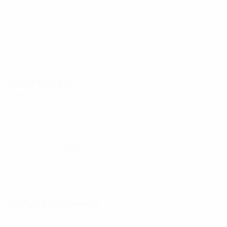
Возраст
1
AUT
24
44
AUT
20
Печи
91
HUN
21
Защитники
Возраст
6
CIV
22
14
AUT
25
16
AUT
19
Шпендльхофер
19
AUT
33
27
AUT
20
Полузащитники
Возраст
2
AUT