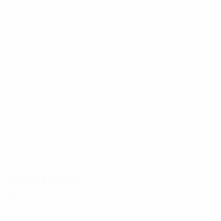
21
4
SVN
25
5
MLI
28
10
CRO
19
17
AUT
21
18
AUT
22
20
AUT
20
Т. Кайнц
23
AUT
33
28
AUT
23
95
AUT
19
Нападающие
Возраст
GER
21
7
AUT