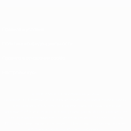
Правила и условия
Политика конфиденциальности
Правила в отношении cookie
Настройки куки
© 1998-2026 УЕФА. Все права защищены
Название UEFA, логотип УЕФА, а также элементы дизайна, относящиеся к
соревнованиям УЕФА, являются зарегистрированными торговыми
марками УЕФА и/или охраняются авторским правом. Использование этих
торговых марок в коммерческих целях запрещено. Пользуясь сайтом
UEFA.com, вы тем самым соглашаетесь с Правилами и условиями, а также с
Политикой конфиденциальности информации.