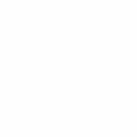
Устойчивость
Новости и СМИ
ОТКРОЙ
ЕЩЕ
ДЛЯ СЕБЯ
MyUEFA
UEFA.tv
UC3
Расписание
матчей
Рейтинг
Билеты/
Прием
Магазин
турниров
УЕФА для
сборных