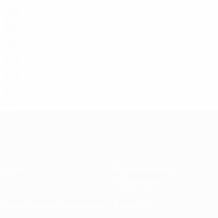
24
8
AUT
20
9
ARG
22
11
AUS
22
22
AUT
22
30
AUT
28
77
AUT
24
О нас
Национальные
ассоциации
Проведение соревнований
Развитие