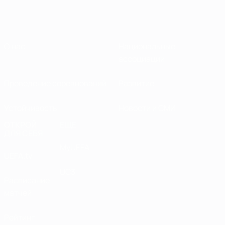
О нас
Национальные
ассоциации
Проведение соревнований
Развитие
Устойчивость
Новости и СМИ
ОТКРОЙ
ЕЩЕ
ДЛЯ СЕБЯ
MyUEFA
UEFA.tv
UC3
Расписание
матчей
Рейтинг