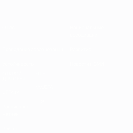
О нас
Национальные
ассоциации
Проведение соревнований
Развитие
Устойчивость
Новости и СМИ
ОТКРОЙ
ЕЩЕ
ДЛЯ СЕБЯ
MyUEFA
UEFA.tv
UC3
Расписание
матчей
Рейтинг