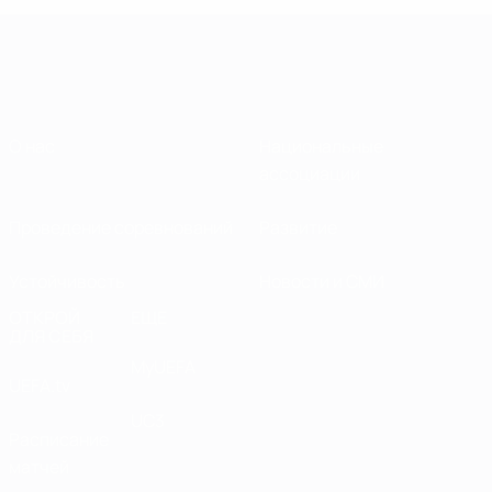
О нас
Национальные
ассоциации
Проведение соревнований
Развитие
Устойчивость
Новости и СМИ
ОТКРОЙ
ЕЩЕ
ДЛЯ СЕБЯ
MyUEFA
UEFA.tv
UC3
Расписание
матчей