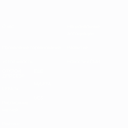
О нас
Национальные
ассоциации
Проведение соревнований
Развитие
Устойчивость
Новости и СМИ
ОТКРОЙ
ЕЩЕ
ДЛЯ СЕБЯ
MyUEFA
UEFA.tv
UC3
Расписание
матчей
Рейтинг