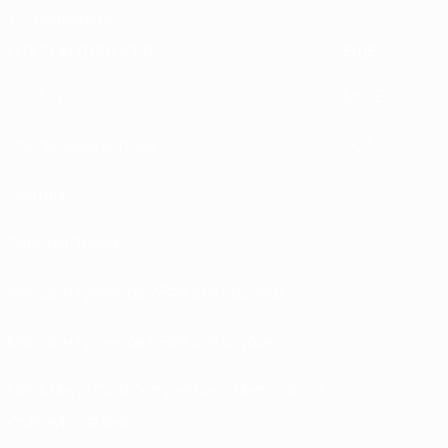
Устойчивость
ОТКРОЙ ДЛЯ СЕБЯ
ЕЩЕ
UEFA.tv
MyUEFA
Расписание матчей
UC3
Рейтинг
Билеты/Прием
Магазин турниров УЕФА для сборных
Магазин турниров УЕФА для клубов
UEFA Men's Club Competitions Memorabilia
СМЕНИТЬ ЯЗЫК