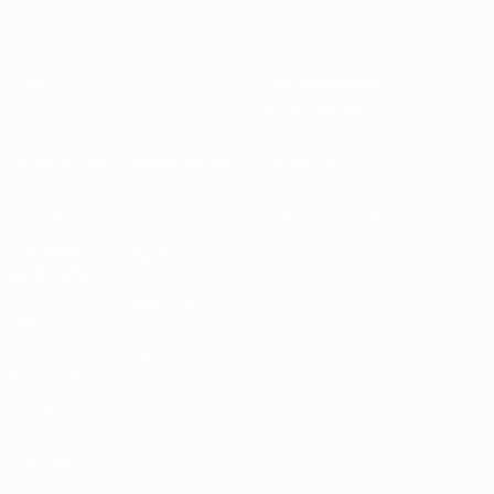
О нас
Национальные
ассоциации
Проведение соревнований
Развитие
Устойчивость
Новости и СМИ
ОТКРОЙ
ЕЩЕ
ДЛЯ СЕБЯ
MyUEFA
UEFA.tv
UC3
Расписание
матчей
Рейтинг