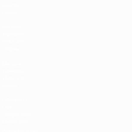
Билеты/
Прием
Магазин
турниров
УЕФА для
сборных
Магазин
турниров
УЕФА для
клубов
UEFA Men's
Club
Competitions
Memorabilia
СМЕНИТЬ ЯЗЫК