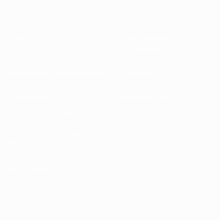
О нас
Национальные
ассоциации
Проведение соревнований
Развитие
Устойчивость
Новости и СМИ
ОТКРОЙ
ЕЩЕ
ДЛЯ СЕБЯ
MyUEFA
UEFA.tv
UC3
Расписание
матчей
Рейтинг