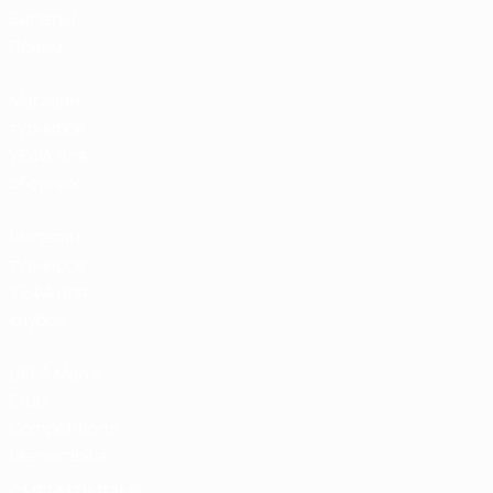
Билеты/
Прием
Магазин
турниров
УЕФА для
сборных
Магазин
турниров
УЕФА для
клубов
UEFA Men's
Club
Competitions
Memorabilia
СМЕНИТЬ ЯЗЫК