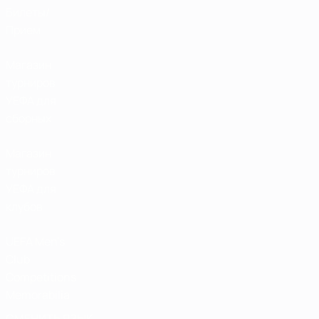
Билеты/
Прием
Магазин
турниров
УЕФА для
сборных
Магазин
турниров
УЕФА для
клубов
UEFA Men's
Club
Competitions
Memorabilia
СМЕНИТЬ ЯЗЫК