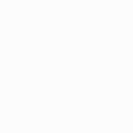
О нас
Национальные
ассоциации
Проведение соревнований
Развитие
Устойчивость
Новости и СМИ
ОТКРОЙ
ЕЩЕ
ДЛЯ СЕБЯ
MyUEFA
UEFA.tv
UC3
Расписание
матчей
Рейтинг