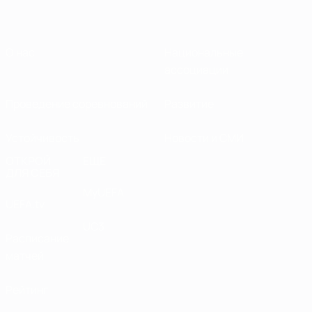
О нас
Национальные
ассоциации
Проведение соревнований
Развитие
Устойчивость
Новости и СМИ
ОТКРОЙ
ЕЩЕ
ДЛЯ СЕБЯ
MyUEFA
UEFA.tv
UC3
Расписание
матчей
Рейтинг