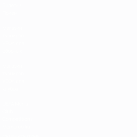
Билеты/
Прием
Магазин
турниров
УЕФА для
сборных
Магазин
турниров
УЕФА для
клубов
UEFA Men's
Club
Competitions
Memorabilia
СМЕНИТЬ ЯЗЫК