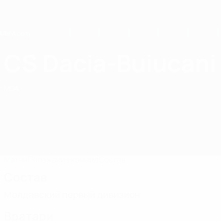
Skip
to
main
content
Home
CS Dacia-Buiucani
CSCT-Buiucani
MDA
Матчи
Положение команд
Состав
Состав
Молдавский первый дивизион
Вратари