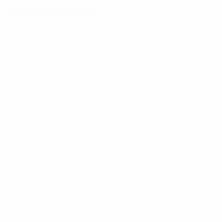
Полузащитники
Возраст
MDA
21
MDA
21
MDA
22
4
MDA
20
7
MDA
22
Ламбарский
8
MDA
33
16
MDA
19
17
MDA
20
18
MDA
20
21
MDA
24
23
MDA
23
28
MDA