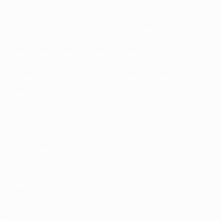
О нас
Национальные
ассоциации
Проведение соревнований
Развитие
Устойчивость
Новости и СМИ
ОТКРОЙ
ЕЩЕ
ДЛЯ СЕБЯ
MyUEFA
UEFA.tv
UC3
Расписание
матчей
Рейтинг
Билеты/