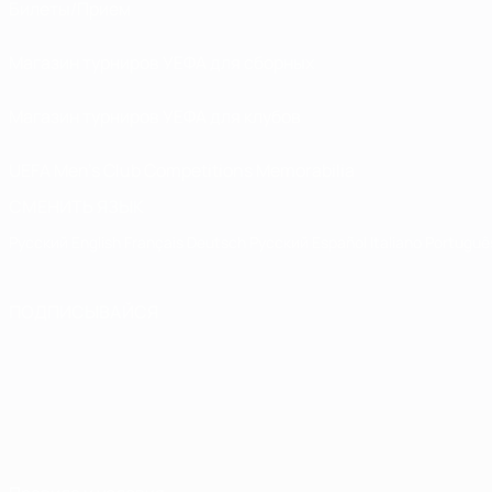
Билеты/Прием
Магазин турниров УЕФА для сборных
Магазин турниров УЕФА для клубов
UEFA Men's Club Competitions Memorabilia
СМЕНИТЬ ЯЗЫК
Русский
English
Français
Deutsch
Русский
Español
Italiano
Portuguê
ПОДПИСЫВАЙСЯ