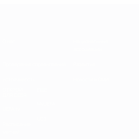
О нас
Национальные
ассоциации
Проведение соревнований
Развитие
Устойчивость
Новости и СМИ
ОТКРОЙ
ЕЩЕ
ДЛЯ СЕБЯ
MyUEFA
UEFA.tv
UC3
Расписание
матчей