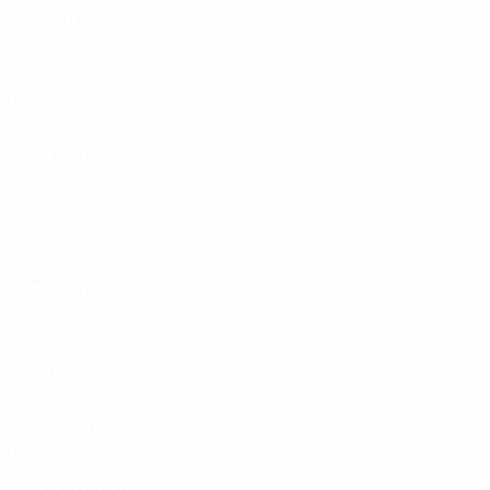
Билеты/
Прием
Магазин
турниров
УЕФА для
сборных
Магазин
турниров
УЕФА для
клубов
UEFA Men's
Club
Competitions
Memorabilia
СМЕНИТЬ ЯЗЫК