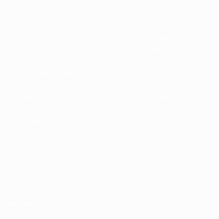
О нас
Национальные
ассоциации
Проведение соревнований
Развитие
Устойчивость
Новости и СМИ
ОТКРОЙ
ЕЩЕ
ДЛЯ СЕБЯ
MyUEFA
UEFA.tv
UC3
Расписание
матчей
Рейтинг