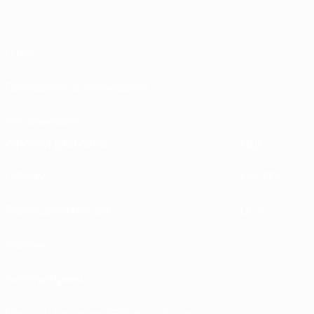
О нас
Проведение соревнований
Устойчивость
ОТКРОЙ ДЛЯ СЕБЯ
ЕЩЕ
UEFA.tv
MyUEFA
Расписание матчей
UC3
Рейтинг
Билеты/Прием
Магазин турниров УЕФА для сборных