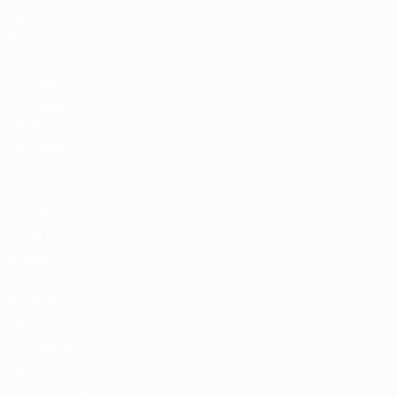
Билеты/
Прием
Магазин
турниров
УЕФА для
сборных
Магазин
турниров
УЕФА для
клубов
UEFA Men's
Club
Competitions
Memorabilia
СМЕНИТЬ ЯЗЫК