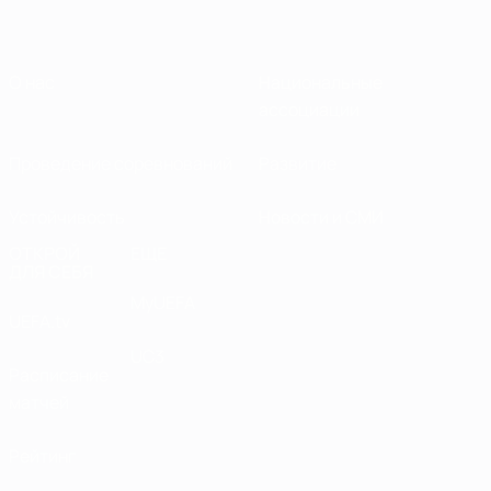
О нас
Национальные
ассоциации
Проведение соревнований
Развитие
Устойчивость
Новости и СМИ
ОТКРОЙ
ЕЩЕ
ДЛЯ СЕБЯ
MyUEFA
UEFA.tv
UC3
Расписание
матчей
Рейтинг