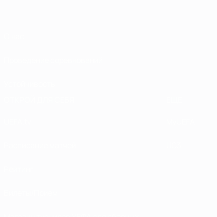
О нас
Проведение соревнований
Устойчивость
ОТКРОЙ ДЛЯ СЕБЯ
ЕЩЕ
UEFA.tv
MyUEFA
Расписание матчей
UC3
Рейтинг
Билеты/Прием
Магазин турниров УЕФА для сборных