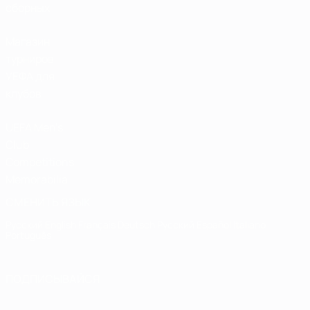
сборных
Магазин
турниров
УЕФА для
клубов
UEFA Men's
Club
Competitions
Memorabilia
СМЕНИТЬ ЯЗЫК
Русский
English
Français
Deutsch
Русский
Español
Italiano
Português
ПОДПИСЫВАЙСЯ