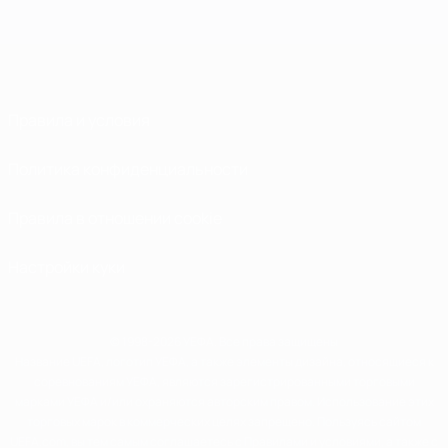
Правила и условия
Политика конфиденциальности
Правила в отношении cookie
Настройки куки
© 1998-2026 УЕФА. Все права защищены
Название UEFA, логотип УЕФА, а также элементы дизайна, относящиеся к
соревнованиям УЕФА, являются зарегистрированными торговыми
марками УЕФА и/или охраняются авторским правом. Использование этих
торговых марок в коммерческих целях запрещено. Пользуясь сайтом
UEFA.com, вы тем самым соглашаетесь с Правилами и условиями, а также с