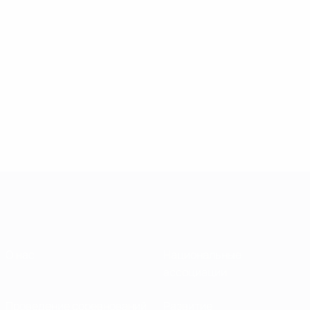
О нас
Национальные
ассоциации
Проведение соревнований
Развитие