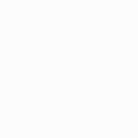
Устойчивость
Новости и СМИ
ОТКРОЙ
ЕЩЕ
ДЛЯ СЕБЯ
MyUEFA
UEFA.tv
UC3
Расписание
матчей
Рейтинг
Билеты/
Прием
Магазин
турниров
УЕФА для