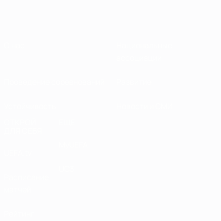
О нас
Национальные
ассоциации
Проведение соревнований
Развитие
Устойчивость
Новости и СМИ
ОТКРОЙ
ЕЩЕ
ДЛЯ СЕБЯ
MyUEFA
UEFA.tv
UC3
Расписание
матчей
Рейтинг