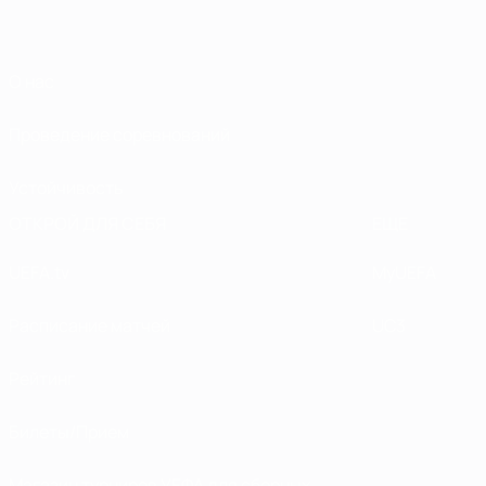
О нас
Проведение соревнований
Устойчивость
ОТКРОЙ ДЛЯ СЕБЯ
ЕЩЕ
UEFA.tv
MyUEFA
Расписание матчей
UC3
Рейтинг
Билеты/Прием
Магазин турниров УЕФА для сборных