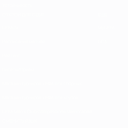
Устойчивость
ОТКРОЙ ДЛЯ СЕБЯ
ЕЩЕ
UEFA.tv
MyUEFA
Расписание матчей
UC3
Рейтинг
Билеты/Прием
Магазин турниров УЕФА для сборных
Магазин турниров УЕФА для клубов
UEFA Men's Club Competitions Memorabilia
СМЕНИТЬ ЯЗЫК