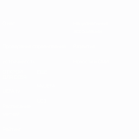
О нас
Национальные
ассоциации
Проведение соревнований
Развитие
Устойчивость
Новости и СМИ
ОТКРОЙ
ЕЩЕ
ДЛЯ СЕБЯ
MyUEFA
UEFA.tv
UC3
Расписание
матчей
Рейтинг