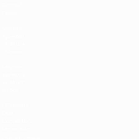
Билеты/
Прием
Магазин
турниров
УЕФА для
сборных
Магазин
турниров
УЕФА для
клубов
UEFA Men's
Club
Competitions
Memorabilia
СМЕНИТЬ ЯЗЫК