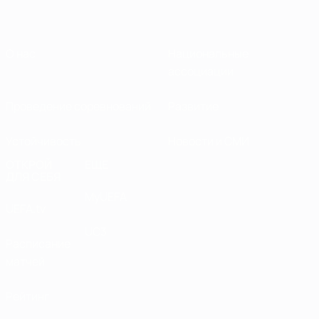
О нас
Национальные
ассоциации
Проведение соревнований
Развитие
Устойчивость
Новости и СМИ
ОТКРОЙ
ЕЩЕ
ДЛЯ СЕБЯ
MyUEFA
UEFA.tv
UC3
Расписание
матчей
Рейтинг