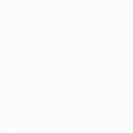
Билеты/
Прием
Магазин
турниров
УЕФА для
сборных
Магазин
турниров
УЕФА для
клубов
UEFA Men's
Club
Competitions
Memorabilia
СМЕНИТЬ ЯЗЫК