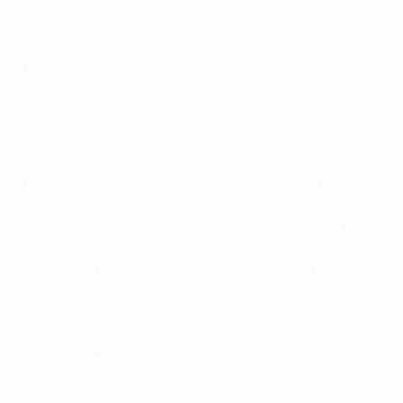
О нас
Проведение соревнований
Устойчивость
ОТКРОЙ ДЛЯ СЕБЯ
ЕЩЕ
UEFA.tv
MyUEFA
Расписание матчей
UC3
Рейтинг
Билеты/Прием
Магазин турниров УЕФА для сборных