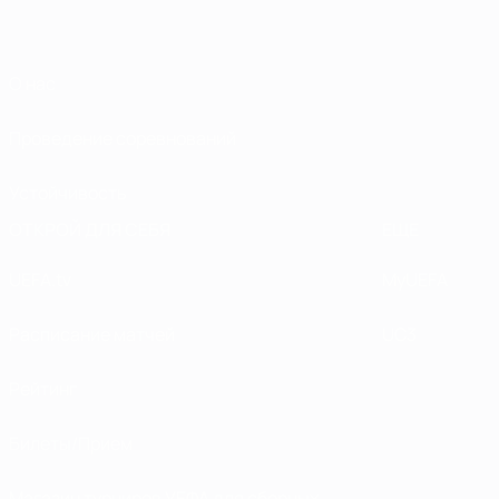
О нас
Проведение соревнований
Устойчивость
ОТКРОЙ ДЛЯ СЕБЯ
ЕЩЕ
UEFA.tv
MyUEFA
Расписание матчей
UC3
Рейтинг
Билеты/Прием
Магазин турниров УЕФА для сборных