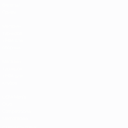
Билеты/
Прием
Магазин
турниров
УЕФА для
сборных
Магазин
турниров
УЕФА для
клубов
UEFA Men's
Club
Competitions
Memorabilia
СМЕНИТЬ ЯЗЫК