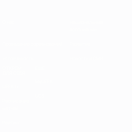
О нас
Национальные
ассоциации
Проведение соревнований
Развитие
Устойчивость
Новости и СМИ
ОТКРОЙ
ЕЩЕ
ДЛЯ СЕБЯ
MyUEFA
UEFA.tv
UC3
Расписание
матчей
Рейтинг